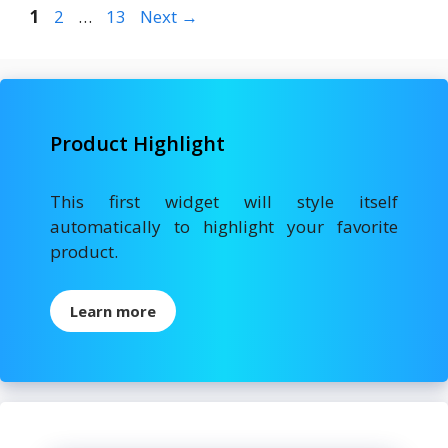
o
o
Page
Page
Page
1
2
…
13
Next
→
o
n
k
Product Highlight
This first widget will style itself
automatically to highlight your favorite
product.
Learn more