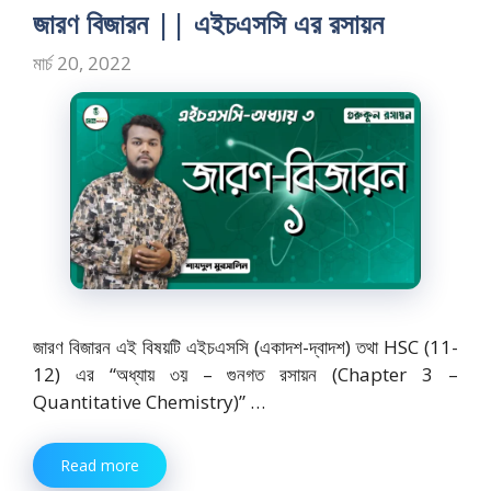
o
o
জারণ বিজারন || এইচএসসি এর রসায়ন
o
n
মার্চ 20, 2022
k
জারণ বিজারন এই বিষয়টি এইচএসসি (একাদশ-দ্বাদশ) তথা HSC (11-
12) এর “অধ্যায় ৩য় – গুনগত রসায়ন (Chapter 3 –
Quantitative Chemistry)” …
Read more