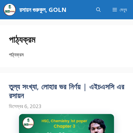
এড়িেয়
রসায়ন গুরুকুল, GOLN
মেন্যু
লেখায়
যান
পাঠ্যক্রম
পাঠ্যক্রম
তুল্য সংখ্যা, লোহার ভর নির্ণয় | এইচএসসি এর
রসায়ন
ডিসেম্বর 6, 2023