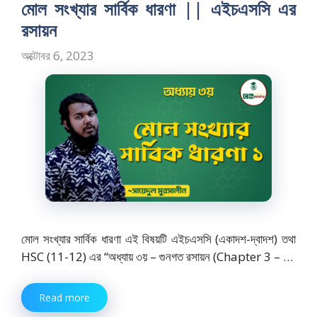
o
o
মোল সংখ্যার সার্বিক ধারণা || এইচএসসি এর
o
n
রসায়ন
k
অক্টোবর 6, 2023
মোল সংখ্যার সার্বিক ধারণা এই বিষয়টি এইচএসসি (একাদশ-দ্বাদশ) তথা
HSC (11-12) এর “অধ্যায় ৩য় – গুনগত রসায়ন (Chapter 3 – …
Read more