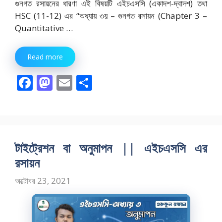
গুনগত রসায়নের ধারণা এই বিষয়টি এইচএসসি (একাদশ-দ্বাদশ) তথা
HSC (11-12) এর “অধ্যায় ৩য় – গুনগত রসায়ন (Chapter 3 –
Quantitative …
Read more
F
M
E
S
ac
as
m
h
e
to
ai
ar
b
d
l
e
o
o
টাইট্রেশন বা অনুমাপন || এইচএসসি এর
o
n
রসায়ন
k
অক্টোবর 23, 2021