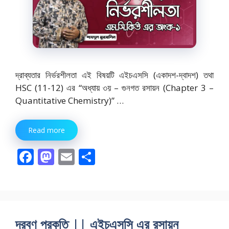
দ্রাব্যতার নির্ভরশীলতা এই বিষয়টি এইচএসসি (একাদশ-দ্বাদশ) তথা
HSC (11-12) এর “অধ্যায় ৩য় – গুনগত রসায়ন (Chapter 3 –
Quantitative Chemistry)” …
Read more
F
M
E
S
ac
as
m
h
e
to
ai
ar
b
d
l
e
o
o
দ্রবণ প্রকৃতি || এইচএসসি এর রসায়ন