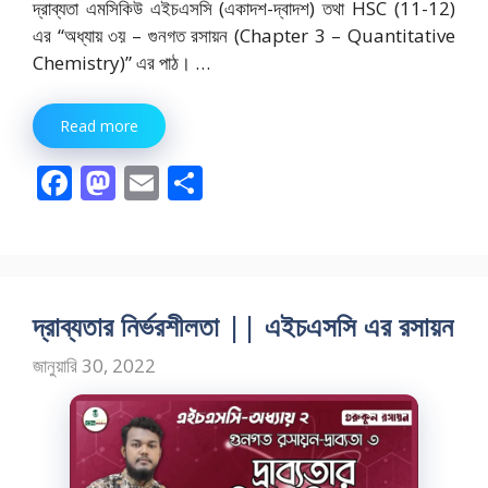
দ্রাব্যতা এমসিকিউ এইচএসসি (একাদশ-দ্বাদশ) তথা HSC (11-12)
এর “অধ্যায় ৩য় – গুনগত রসায়ন (Chapter 3 – Quantitative
Chemistry)” এর পাঠ। …
Read more
F
M
E
S
ac
as
m
h
e
to
ai
ar
b
d
l
e
o
o
দ্রাব্যতার নির্ভরশীলতা || এইচএসসি এর রসায়ন
o
n
জানুয়ারি 30, 2022
k