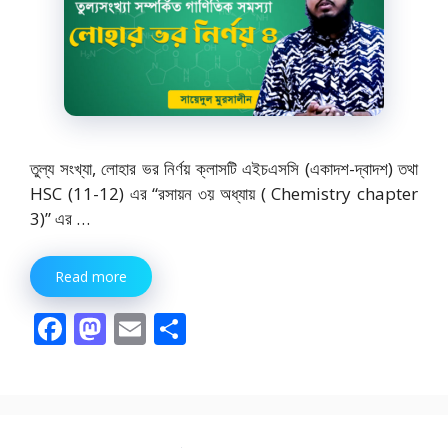
তুল্য সংখ্যা, লোহার ভর নির্ণয় ক্লাসটি এইচএসসি (একাদশ-দ্বাদশ) তথা
HSC (11-12) এর “রসায়ন ৩য় অধ্যায় ( Chemistry chapter
3)” এর …
Read more
F
M
E
S
ac
as
m
h
e
to
ai
ar
b
d
l
e