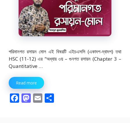
পরিমানগত রসায়ন মোল এই বিষয়টি এইচএসসি (একাদশ-দ্বাদশ) তথা
HSC (11-12) এর “অধ্যায় ৩য় – গুনগত রসায়ন (Chapter 3 –
Quantitative …
Read more
F
M
E
S
ac
as
m
h
e
to
ai
ar
b
d
l
e