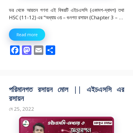
ভর থেকে আয়তন গণনা এই বিষয়টি এইচএসসি (একাদশ-দ্বাদশ) তথা
HSC (11-12) এর “অধ্যায় ৩য় – গুনগত রসায়ন (Chapter 3 – …
Read more
F
M
E
S
ac
as
m
h
e
to
ai
ar
b
d
l
e
o
o
পরিমানগত রসায়ন মোল || এইচএসসি এর
o
n
রসায়ন
k
মে 25, 2022