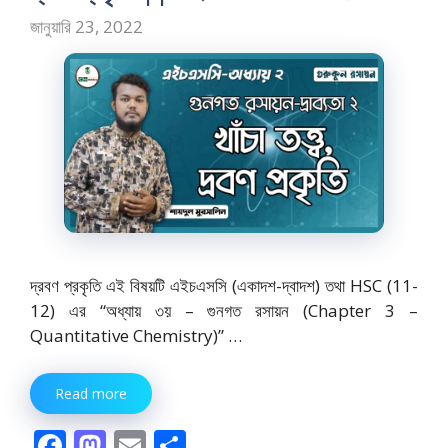
o
n
জানুয়ারি 23, 2022
k
দ্রবণ প্রকৃতি এই বিষয়টি এইচএসসি (একাদশ-দ্বাদশ) তথা HSC (11-
12) এর “অধ্যায় ৩য় – গুনগত রসায়ন (Chapter 3 –
Quantitative Chemistry)” …
Read more
F
M
E
S