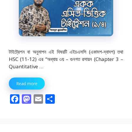
টাইট্রেশন বা অনুমাপন এই বিষয়টি এইচএসসি (একাদশ-দ্বাদশ) তথা
HSC (11-12) এর “অধ্যায় ৩য় – গুনগত রসায়ন (Chapter 3 –
Quantitative …
Read more
F
M
E
S
ac
as
m
h
e
to
ai
ar
b
d
l
e