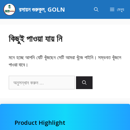
এড়িেয়
রসায়ন গুরুকুল, GOLN
মেন্যু
লেখায়
যান
কিছুই পাওয়া যায় নি
মনে হচ্ছে আপনি যেটি খুঁজছেন সেটি আমরা খুঁজে পাইনি। সম্ভবত খুঁজলে
পাওয়া যাবে।
অনুসন্ধানঃ
Product Highlight